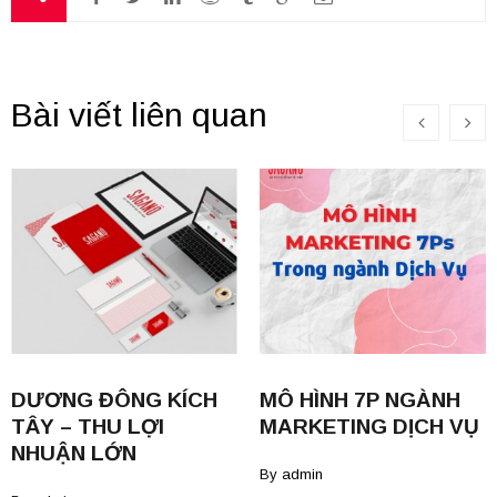
Bài viết liên quan
DƯƠNG ĐÔNG KÍCH
MÔ HÌNH 7P NGÀNH
TÂY – THU LỢI
MARKETING DỊCH VỤ
NHUẬN LỚN
By 
admin