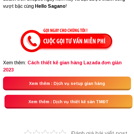
vượt bậc cùng
Hello Sagano
!
Xem thêm:
Cách thiết kế gian hàng Lazada đơn giản
2023
Xem thêm : Dịch vụ setup gian hàng
Xem thêm : Dịch vụ thiết kế sàn TMĐT
Đánh giá bài viết post