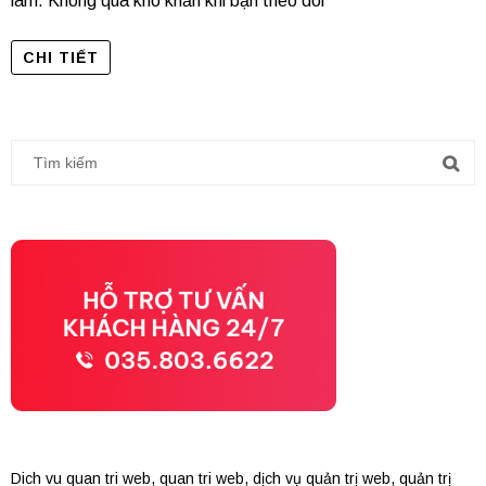
làm. Không quá khó khăn khi bạn theo dõi
CHI TIẾT
Dich vu quan tri web
,
quan tri web
,
dịch vụ quản trị web
,
quản trị