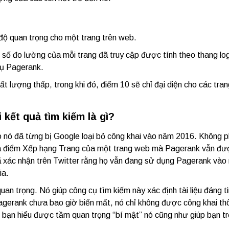
độ quan trọng cho một trang trên web.
số đo lường của mỗi trang đã truy cập được tính theo thang log
cụ Pagerank.
 lượng thấp, trong khi đó, điểm 10 sẽ chỉ đại diện cho các tra
kết quả tìm kiếm là gì?
nó đã từng bị Google loại bỏ công khai vào năm 2016. Không ph
ta điểm Xếp hạng Trang của một trang web mà Pagerank vẫn đư
 xác nhận trên Twitter rằng họ vẫn đang sử dụng Pagerank vào
ia.
an trọng. Nó giúp công cụ tìm kiếm này xác định tài liệu đáng t
Pagerank chưa bao giờ biến mất, nó chỉ không được công khai thô
p bạn hiểu được tầm quan trọng “bí mật” nó cũng như giúp bạn t