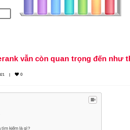
erank vẫn còn quan trọng đến như 
0
1    |    
b
 tìm kiếm là gì?