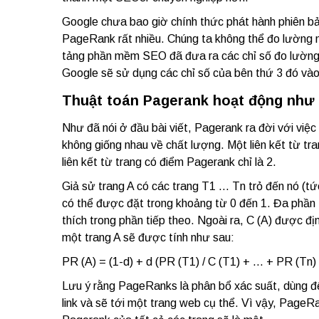
Google chưa bao giờ chính thức phát hành phiên b
PageRank rất nhiều. Chúng ta không thể đo lường 
tảng phần mềm SEO đã đưa ra các chỉ số đo lường 
Google sẽ sử dụng các chỉ số của bên thứ 3 đó vào
Thuật toán Pagerank hoạt động như
Như đã nói ở đầu bài viết, Pagerank ra đời với việc 
không giống nhau về chất lượng. Một liên kết từ t
liên kết từ trang có điểm Pagerank chỉ là 2.
Giả sử trang A có các trang T1 … Tn trỏ đến nó (tức
có thể được đặt trong khoảng từ 0 đến 1. Đa phần th
thích trong phần tiếp theo. Ngoài ra, C (A) được định
một trang A sẽ được tính như sau:
PR (A) = (1-d) + d (PR (T1) / C (T1) + … + PR (Tn) 
Lưu ý rằng PageRanks là phân bổ xác suất, dùng để
link và sẽ tới một trang web cụ thể. Vì vậy, PageR