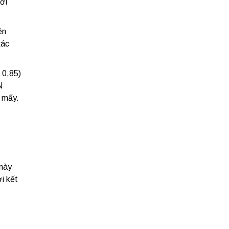
ười
ên
xác
 0,85)
N
n mấy.
 này
i kết