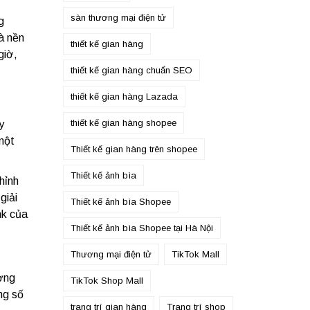
sàn thương mại điện tử
g
à nền
thiết kế gian hàng
giờ,
thiết kế gian hàng chuẩn SEO
thiết kế gian hàng Lazada
thiết kế gian hàng shopee
y
một
Thiết kế gian hàng trên shopee
Thiết kế ảnh bìa
hỉnh
giải
Thiết kế ảnh bìa Shopee
nk của
Thiết kế ảnh bìa Shopee tại Hà Nội
Thương mại điện tử
TikTok Mall
ường
TikTok Shop Mall
ng số
trang trí gian hàng
Trang trí shop