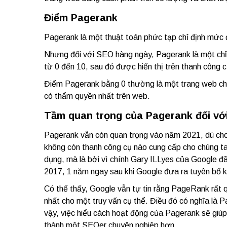
Điểm Pagerank
Pagerank là một thuật toán phức tạp chỉ định mức 
Nhưng đối với SEO hàng ngày, Pagerank là một chỉ 
từ 0 đến 10, sau đó được hiển thị trên thanh công 
Điểm Pagerank bằng 0 thường là một trang web chất
có thẩm quyền nhất trên web.
Tầm quan trọng của Pagerank đối với 
Pagerank vẫn còn quan trọng vào năm 2021, dù cho 
không còn thanh công cụ nào cung cấp cho chúng 
dụng, mà là bởi vì chính
Gary ILLyes
của Google đã
2017, 1 năm ngay sau khi Google đưa ra tuyên bố k
Có thể thấy, Google vẫn tự tin rằng PageRank rất qu
nhất cho một truy vấn cụ thể. Điều đó có nghĩa là 
vậy, việc hiểu cách hoạt động của Pagerank sẽ giú
thành một SEOer chuyên nghiệp hơn.