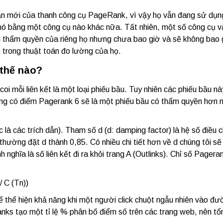
ản mới của thanh công cụ PageRank, vì vậy họ vẫn đang sử dụn
nó bằng một công cụ nào khác nữa. Tất nhiên, một số công cụ v
thẩm quyền của riêng họ nhưng chưa bao giờ và sẽ không bao 
 trong thuật toán đo lường của họ.
 thế nào?
coi mỗi liên kết là một loại phiếu bầu. Tuy nhiên các phiếu bầu nà
rang có điểm Pagerank 6 sẽ là một phiếu bầu có thẩm quyền hơn 
 là các trích dẫn).
Tham số d (d: damping factor)
là hệ số điều c
ường đặt d thành 0,85. Có nhiều chi tiết hơn về d chúng tôi sẽ 
 nghĩa là số liên kết đi ra khỏi trang A (Outlinks). Chỉ số Pagera
/ C (Tn))
 thể hiện khả năng khi một người click chuột ngẫu nhiên vào đ
anks tạo một tỉ lệ % phân bố điểm số trên các trang web, nên tổ