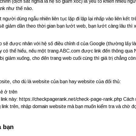
hỉnh (dịch sát nghĩa là hệ số giảm xóc) là yếu tố khiến nhiều ng
ank như thế nào.
gười dùng ngẫu nhiên liên tục lặp đi lặp lại nhấp vào liên kết tr
sẽ giảm dần theo thời gian bạn lướt web, bạn lướt càng lâu thì 
sẽ được nhân với hệ số điều chỉnh d của Google (thường lấy là
ậy có thể hiểu, nếu một trang ABC.com được link đến thông qua 
sẽ bị giảm xuống, cho đến trang web cuối cùng thì giá trị chẳng cò
site, cho dù là website của bạn hay website của đối thủ:
ẻ ở trên
link này: https://checkpagerank.net/check-page-rank.php Cách
g link trên, nhập domain website mà bạn muốn kiểm tra và chờ đợ
a bạn