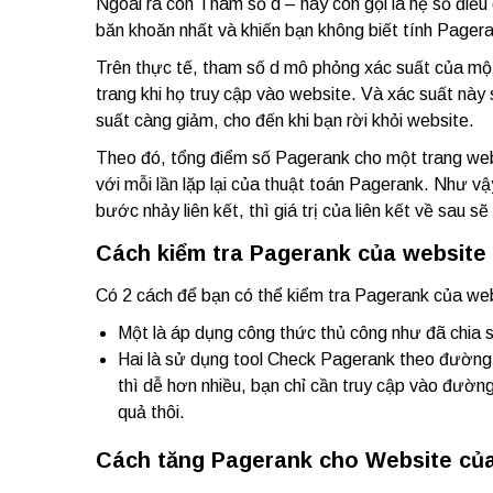
Ngoài ra còn Tham số d – hay còn gọi là hệ số điều c
băn khoăn nhất và khiến bạn không biết tính Pager
Trên thực tế, tham số d mô phỏng xác suất của một n
trang khi họ truy cập vào website. Và xác suất này 
suất càng giảm, cho đến khi bạn rời khỏi website.
Theo đó, tổng điểm số Pagerank cho một trang web 
với mỗi lần lặp lại của thuật toán Pagerank. Như v
bước nhảy liên kết, thì giá trị của liên kết về sau 
Cách kiểm tra Pagerank của website
Có 2 cách để bạn có thể kiểm tra Pagerank của web
Một là áp dụng công thức thủ công như đã chia s
Hai là sử dụng tool Check Pagerank theo đường 
thì dễ hơn nhiều, bạn chỉ cần truy cập vào đườn
quả thôi.
Cách tăng Pagerank cho Website củ